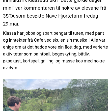
innhaldsrik klasseutflukt! "Dette gjorde dagen
min!" var kommentaren til nokre av elevane frå
3STA som besøkte Nave Hjortefarm fredag
29.mai.
Klassa har jobba og spart pengar til turen, med pant
og inntekter frå Cafe ved skulen sin musikal! Alle var
enige om at det hadde vore ein flott dag, med varierte
aktivitetar som paintball, bogeskyting, båtliv,
øksekast, kortspel, grilling, og masse kos med nokre
av dyra.