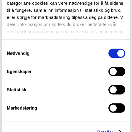
kategoriane cookies kan vere nødvendige for å få sidene
til å fungere, samle inn informasjon til statistikk og bruk,
eller sørgje for marknadsføring tilpassa deg på sidene. Vi
deler informasjon om korleis du bruker nettstaden vår
med partnarane våre innan sosiale medium, annonsering
og analysearbeid. Ved å nytte vala nedanfor samtykkjer
du til at vi nyttar dei ulike cookies-kategoriane. Du kan
S
når du vil trekke samtykket ditt. Sjå meir om kva cookies
Nødvendig
a
vi brukar i
cookie-erklæringa
vår.
m
t
Egenskaper
y
k
k
Statistikk
e
v
Markedsføring
a
l
g
Detaljer