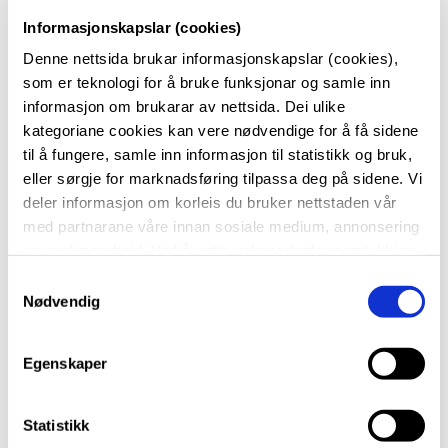
Informasjonskapslar (cookies)
Utlån læremiddel, lånekontrakt
Denne nettsida brukar informasjonskapslar (cookies),
Når du har fått skuleplass skal du signere ein
som er teknologi for å bruke funksjonar og samle inn
elektronisk lånekontrakt. Er du under 18 år må også
informasjon om brukarar av nettsida. Dei ulike
føresette signere. Viktig at den er signert før første
kategoriane cookies kan vere nødvendige for å få sidene
skuledag, slik at du får lånt bøker.
til å fungere, samle inn informasjon til statistikk og bruk,
eller sørgje for marknadsføring tilpassa deg på sidene. Vi
deler informasjon om korleis du bruker nettstaden vår
Skuleskyss
med partnarane våre innan sosiale medium, annonsering
og analysearbeid. Ved å nytte vala nedanfor samtykkjer
Hugs å søke om skuleskyss dersom du treng dette
du til at vi nyttar dei ulike cookies-kategoriane. Du kan
S
Når du får melding om skuleplass på SMS vil det
når du vil trekke samtykket ditt. Sjå meir om kva cookies
Nødvendig
a
vi brukar i
cookie-erklæringa
vår.
følge med ei lenke til søknadsskjema om skyss. Krev
m
t
innlogging med BankID/MinID. Det er viktig å søke
Egenskaper
y
tidleg slik at Skyssavdelinga har oversikt over
k
skyssbehovet i god tid før skulestart.
k
Statistikk
Les meir info om skuleskyss