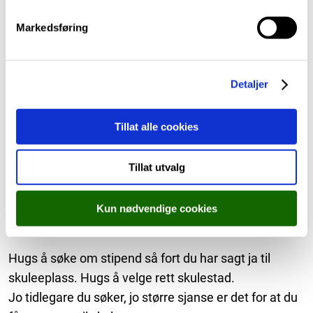
e
v
Markedsføring
a
Skysskort/billett
l
På vidaregåande kan du velje å ha mobilbillett. Dvs.
g
at du får 2 reiser pr dag registeret på mobilen din. Du
Detaljer
må da legge inn mobilnummer i søknaden og ha lasta
ned Skyssappen.
Tillat alle cookies
Vil du bruke Skysskortet ditt fra ungdomskulen eller
frå vg1, må du ta vare på kortet ditt, men likevel søke
Tillat utvalg
skyss.
Kun nødvendige cookies
Lånekassen
Hugs å søke om stipend så fort du har sagt ja til
skuleeplass. Hugs å velge rett skulestad.
Jo tidlegare du søker, jo større sjanse er det for at du