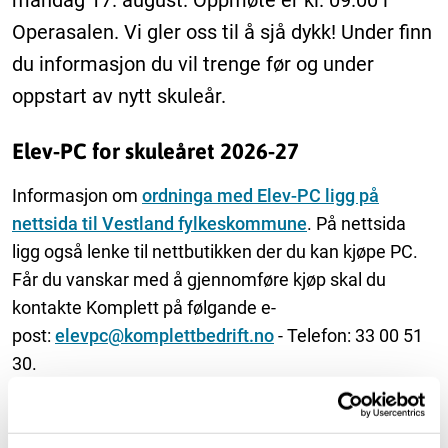
måndag 17. august. Oppmøte er kl. 09.00 i
Operasalen. Vi gler oss til å sjå dykk! Under finn
du informasjon du vil trenge før og under
oppstart av nytt skuleår.
Elev-PC for skuleåret 2026-27
Informasjon om
ordninga med Elev-PC ligg på
nettsida til Vestland fylkeskommune
. På nettsida
ligg også lenke til nettbutikken der du kan kjøpe PC.
Får du vanskar med å gjennomføre kjøp skal du
kontakte Komplett på følgande e-
post:
elevpc@komplettbedrift.no
- Telefon: 33 00 51
30.
Skjema som skal fyllast ut