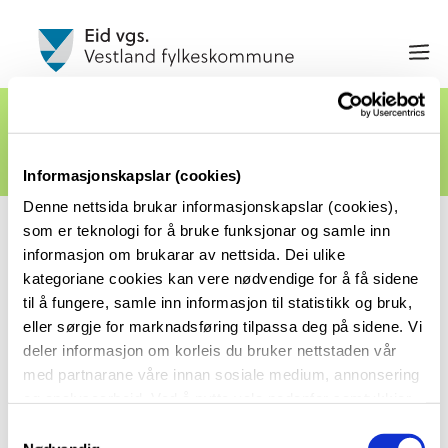
Kontakt skulen
Informasjonskapslar (cookies)
Denne nettsida brukar informasjonskapslar (cookies),
som er teknologi for å bruke funksjonar og samle inn
Eid vidaregåande skule
informasjon om brukarar av nettsida. Dei ulike
Sophus Lie-vegen 3
kategoriane cookies kan vere nødvendige for å få sidene
Postboks 174
til å fungere, samle inn informasjon til statistikk og bruk,
6771 Nordfjordeid
eller sørgje for marknadsføring tilpassa deg på sidene. Vi
deler informasjon om korleis du bruker nettstaden vår
med partnarane våre innan sosiale medium, annonsering
Tlf: 57 63 83 00
og analysearbeid. Ved å nytte vala nedanfor samtykkjer
du til at vi nyttar dei ulike cookies-kategoriane. Du kan
S
Epost:
postmottak.eidvgs@vlfk.no
når du vil trekke samtykket ditt. Sjå meir om kva cookies